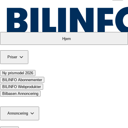
Hjem
Priser
Ny prismodel 2026
BILINFO Abonnementer
BILINFO Webprodukter
Bilbasen Annoncering
Annoncering