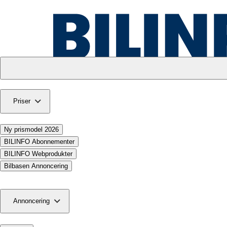
Priser
Ny prismodel 2026
BILINFO Abonnementer
BILINFO Webprodukter
Bilbasen Annoncering
Annoncering