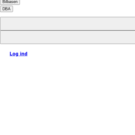
Bilbasen
DBA
Log ind