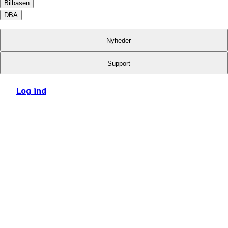
Bilbasen
DBA
Nyheder
Support
Log ind