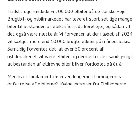
I sidste uge rundede vi 200.000 elbiler på de danske veje.
Brugtbil- og nybilmarkedet har leveret stort set lige mange
biler til bestanden af elektrificerede køretøjer, og sådan vil
det også være næste år. Vi forventer, at der i løbet af 2024
vil sælges mere end 10.000 brugte elbiler på månedsbasis.
Samtidig forventes det, at over 50 procent af
nybilmarkedet vil være elbiler, og dermed er det sandsynligt
at bestanden af eldrevne biler bliver fordoblet på ét år.
Men hvor fundamentale er ændringerne i forbrugernes
opfattelse af elbilerne? Ifølge indsigter fra Elbilkøberne
2024 er det åbenlyst, at hovedparten af forbrugerne har
truffet valget i retning af en elbil. Det gør de af tre
primære årsager. For det første betragter langt de fleste
bilkøbere elbilen som den billigste biltype, og vi ved, at
økonomien er en afgørende faktor i forbindelse med
bilvalget. Den billigste biltype er med stor sandsynlighed
dén, som forbrugerne vælger. Dernæst er der stort set