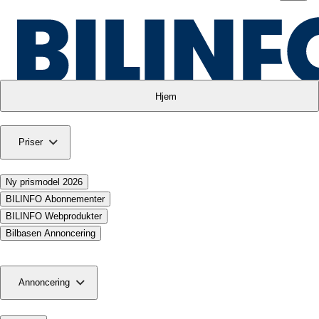
Hjem
Priser
Ny prismodel 2026
BILINFO Abonnementer
BILINFO Webprodukter
Bilbasen Annoncering
Annoncering