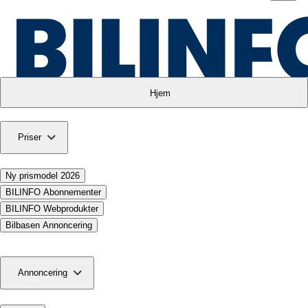
Hjem
Priser
Ny prismodel 2026
BILINFO Abonnementer
BILINFO Webprodukter
Bilbasen Annoncering
Annoncering