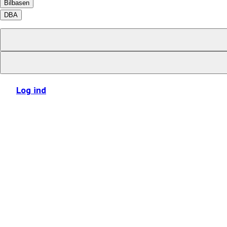
Bilbasen
DBA
Log ind