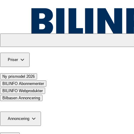
Priser
Ny prismodel 2026
BILINFO Abonnementer
BILINFO Webprodukter
Bilbasen Annoncering
Annoncering