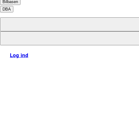
Bilbasen
DBA
Log ind