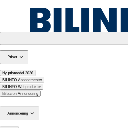
Priser
Ny prismodel 2026
BILINFO Abonnementer
BILINFO Webprodukter
Bilbasen Annoncering
Annoncering