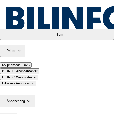
Hjem
Priser
Ny prismodel 2026
BILINFO Abonnementer
BILINFO Webprodukter
Bilbasen Annoncering
Annoncering