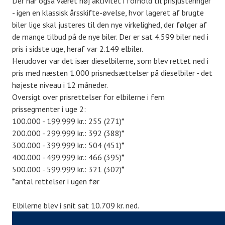
Der har også været høj aktivitet i forhold til prisjusteringer
- igen en klassisk årsskifte-øvelse, hvor lageret af brugte
biler lige skal justeres til den nye virkelighed, der følger af
de mange tilbud på de nye biler. Der er sat 4.599 biler ned i
pris i sidste uge, heraf var 2.149 elbiler.
Herudover var det især dieselbilerne, som blev rettet ned i
pris med næsten 1.000 prisnedsættelser på dieselbiler - det
højeste niveau i 12 måneder.
Oversigt over prisrettelser for elbilerne i fem
prissegmenter i uge 2:
100.000 - 199.999 kr.: 255 (271)*
200.000 - 299.999 kr.: 392 (388)*
300.000 - 399.999 kr.: 504 (451)*
400.000 - 499.999 kr.: 466 (395)*
500.000 - 599.999 kr.: 321 (302)*
*antal rettelser i ugen før
Elbilerne blev i snit sat 10.709 kr. ned.