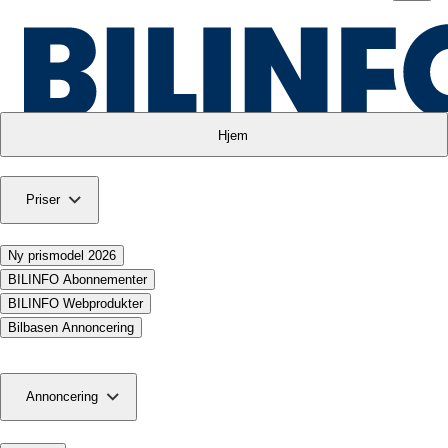
Hjem
Priser
Ny prismodel 2026
BILINFO Abonnementer
BILINFO Webprodukter
Bilbasen Annoncering
Annoncering