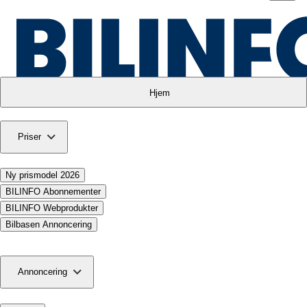
Hjem
Priser
Ny prismodel 2026
BILINFO Abonnementer
BILINFO Webprodukter
Bilbasen Annoncering
Annoncering